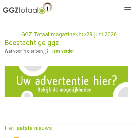
over GGZTotaal
abonneren
agenda
adverteren
E-mag
GGZ Totaal magazine<br>29 juni 2026
Beestachtige ggz
Home
Nieuws
Zoeken
Pagina's
E-
Wat voor ’n dier ben jij?...
lees verder
Het laatste nieuws